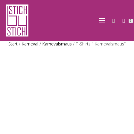
NAVIGATION
0
UMSCHALTE
Start
/
Karneval
/
Karnevalsmaus
/ T-Shirts ” Karnevalsmaus”