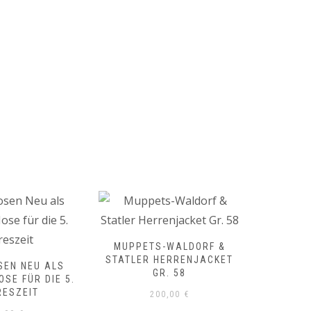
MUPPETS-WALDORF &
DREIS
STATLER HERRENJACKET
WEISSEN
SEN NEU ALS
GR. 58
OSE FÜR DIE 5.
RESZEIT
200,00
€