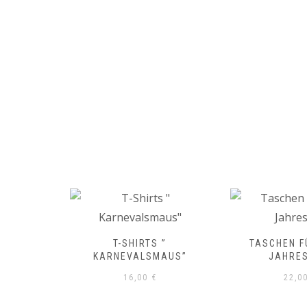
EU ALS
T-SHIRTS ”
TASCHEN FÜ
HOSE
KARNEVALSMAUS”
JAHRES
16,00
€
22,0