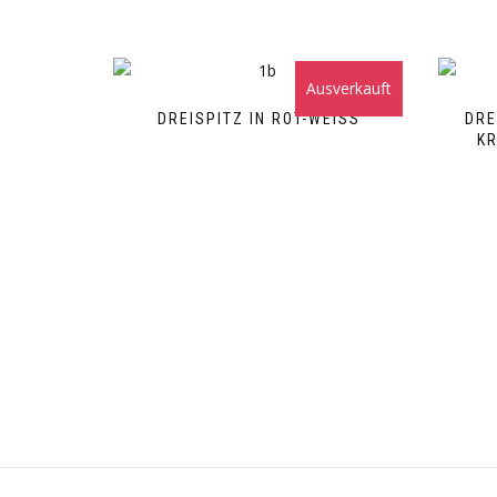
Ausverkauft
DREISPITZ IN ROT-WEISS
DRE
RO