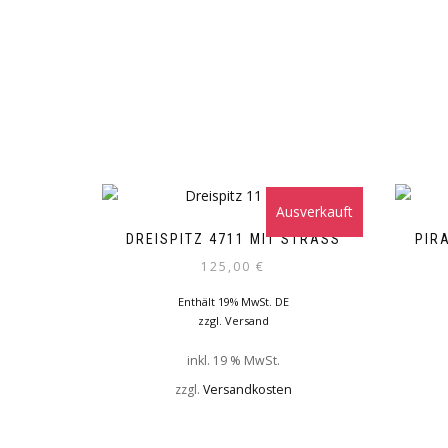
Ausverkauft
DREISPITZ 4711 MIT STRASS
PIR
125,00
€
Enthält 19% MwSt. DE
zzgl.
Versand
inkl. 19 % MwSt.
zzgl.
Versandkosten