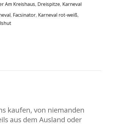
er Am Kreishaus
,
Dreispitze
,
Karneval
neval
,
Facsinator
,
Karneval rot-weiß
,
lshut
 uns kaufen, von niemanden
eils aus dem Ausland oder