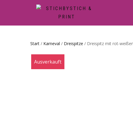
Start
/
Karneval
/
Dreispitze
/ Dreispitz mit rot-weiße
Ausverkauft