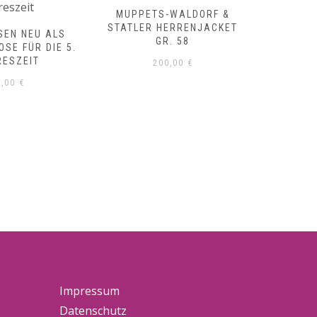
MUPPETS-WALDORF &
DREIS
STATLER HERRENJACKET
WEISSEN
SEN NEU ALS
GR. 58
OSE FÜR DIE 5.
RESZEIT
200,00
€
5,00
€
Impressum
Datenschutz