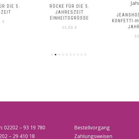
R DIE 5.
RÖCKE FÜR DIE 5.
ZEIT
JAHRESZEIT
JEANSHO
EINHEITSGRÖSSE
KONFETTI-H
0
€
JAH
33,00
€
5
n: 02202 – 93 19 780
Bestellvorgang
202 – 29 410 18
Zahlungsweisen