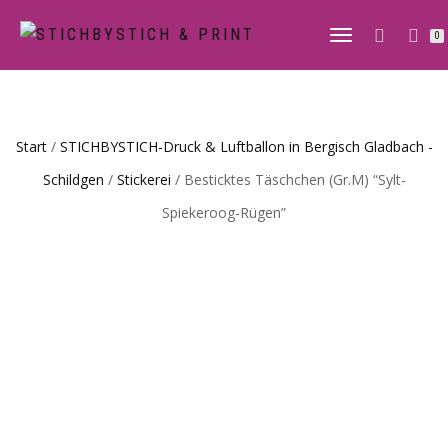
0
NAVIGATION
UMSCHALTE
Start
/
STICHBYSTICH-Druck & Luftballon in Bergisch Gladbach -
Schildgen
/
Stickerei
/ Besticktes Täschchen (Gr.M) “Sylt-
Spiekeroog-Rügen”