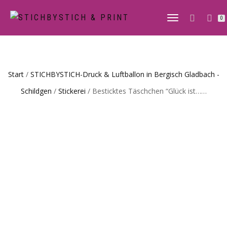
0
NAVIGATION
UMSCHALTE
Start
/
STICHBYSTICH-Druck & Luftballon in Bergisch Gladbach -
Schildgen
/
Stickerei
/ Besticktes Täschchen “Glück ist……