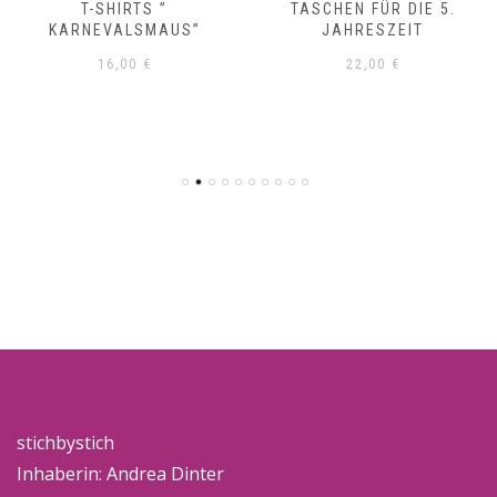
T-SHIRTS ”
TASCHEN FÜR DIE 5.
KARNEVALSMAUS”
JAHRESZEIT
16,00
€
22,00
€
stichbystich
Inhaberin: Andrea Dinter