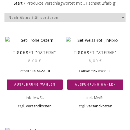
Start
/ Produkte verschlagwortet mit „Tischset 2farbig“
TISCHSET “OSTERN”
TISCHSET “STERNE”
8,00
€
8,00
€
Enthält 19% MwSt. DE
Enthält 19% MwSt. DE
AUSFÜHRUNG WÄHLEN
AUSFÜHRUNG WÄHLEN
inkl. MwSt.
inkl. MwSt.
zzgl.
Versandkosten
zzgl.
Versandkosten
Dieses
Dieses
Produkt
Produkt
weist
weist