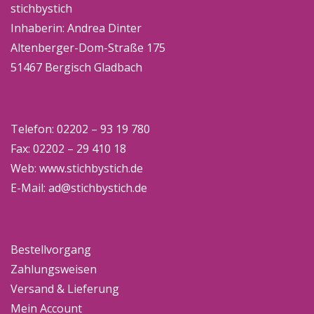
können
stichbystich
auf
Inhaberin: Andrea Dinter
der
Altenberger-Dom-Straße 175
Produktseite
51467 Bergisch Gladbach
gewählt
werden
Telefon: 02202 – 93 19 780
Fax: 02202 – 29 410 18
Web:
www.stichbystich.de
E-Mail:
ad@stichbystich.de
Bestellvorgang
Zahlungsweisen
Versand & Lieferung
Mein Account