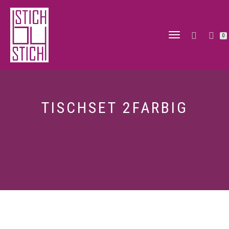
NAVIGATION
0
UMSCHALTE
TISCHSET 2FARBIG